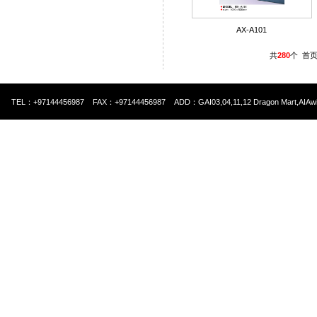
AX-A101
共
280
个
首
TEL：+97144456987 FAX：+97144456987 ADD：GAI03,04,11