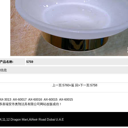
产品名称:
5759
细信息
上一页:
5760
<
返 回
>下一页:
5758
AX-3013
AX-60017
AX-60016
AX-60015
AX-60015
恭喜瑞安市奥翔洁具有限公司网站改版成功！
ADD：GAI03,04,11,12 Dragon Mart,AIAwir Road Dubai U.